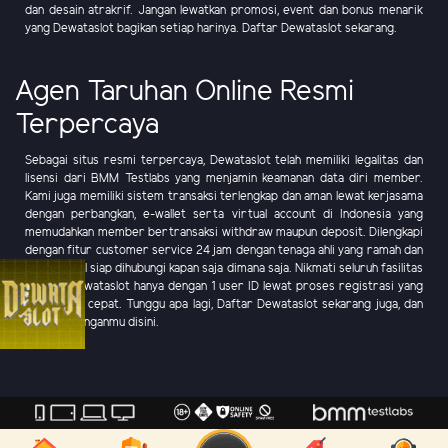
dan desain atrakrif. Jangan lewatkan promosi, event dan bonus menarik
yang Dewataslot bagikan setiap harinya. Daftar Dewataslot sekarang.
Agen Taruhan Online Resmi
Terpercaya
Sebagai situs resmi terpercaya, Dewataslot telah memiliki legalitas dan
lisensi dari BMM Testlabs yang menjamin keamanan data diri member.
Kami juga memiliki sistem transaksi terlengkap dan aman lewat kerjasama
dengan perbangkan, e-wallet serta virtual account di Indonesia yang
memudahkan member bertransaksi withdraw maupun deposit. Dilengkapi
dengan fitur customer service 24 jam dengan tenaga ahli yang ramah dan
profesional siap dihubungi kapan saja dimana saja. Nikmati seluruh fasilitas
lengkap Dewataslot hanya dengan 1 user ID lewat proses registrasi yang
mudah dan cepat. Tunggu apa lagi, Daftar Dewataslot sekarang juga, dan
raih keuntunganmu disini.