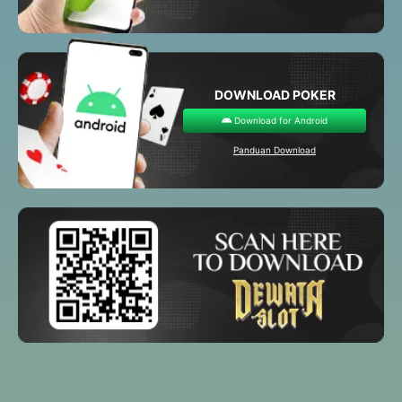
DOWNLOAD POKER
Download for Android
Panduan Download