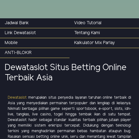
Jadwal Bank
Video Tutorial
Link Dewataslot
Tentang Kami
Mobile
Kalkulator Mix Parlay
ANTI-BLOKIR
Dewataslot Situs Betting Online
Terbaik Asia
Dewataslot
merupakan situs penyedia layanan taruhan online terbaik di
Asia yang menyediakan permainan terpopuler dan lengkap di kelasnya.
Nikmati berbagai pilihan game seperti sportsbook, e-sport, slots, idn-
live, tangkas, live casino, togel hingga tembak ikan di satu tempat.
Dewataslot hadir sebagai standar kualitas terbaik pilihan jutaan player
yang memiliki sistem enkripsi tercepat. Didukung dengan teknologi
terkini yang menghadirkan permainan bebas hambatan ataupun bug.
Rasakan sensasi betting online unik, seru dan menantang lewat tampilan