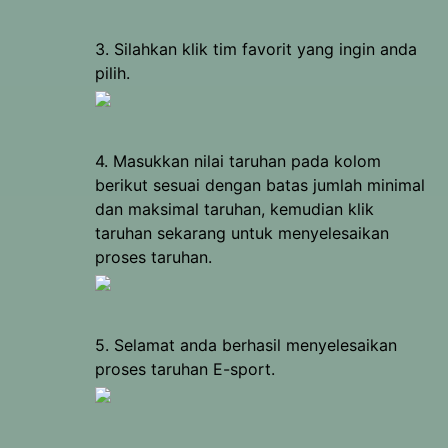
3. Silahkan klik tim favorit yang ingin anda
pilih.
4. Masukkan nilai taruhan pada kolom
berikut sesuai dengan batas jumlah minimal
dan maksimal taruhan, kemudian klik
taruhan sekarang untuk menyelesaikan
proses taruhan.
5. Selamat anda berhasil menyelesaikan
proses taruhan E-sport.