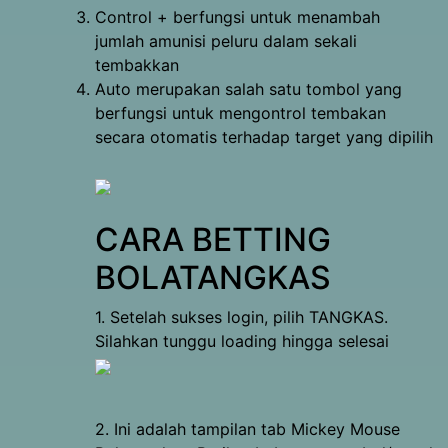
Control + berfungsi untuk menambah
jumlah amunisi peluru dalam sekali
tembakkan
Auto merupakan salah satu tombol yang
berfungsi untuk mengontrol tembakan
secara otomatis terhadap target yang dipilih
CARA BETTING
BOLATANGKAS
1. Setelah sukses login, pilih TANGKAS.
Silahkan tunggu loading hingga selesai
2. Ini adalah tampilan tab Mickey Mouse