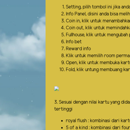
Setting, pilih tombol ini jika 
Info Panel, disini anda bisa meli
Coin in, klik untuk menambahka
Coin out, klik untuk memindahk
Fullhouse, klik untuk mengubah p
Info bet
Reward info
Klik untuk memilih room permai
Open, klik untuk membuka kart
Fold, klik untung membuang ka
3. Sesuai dengan nilai kartu yang di
tertinggi
royal flush : kombinasi dari kar
5 of a kind : kombinasi dari fou