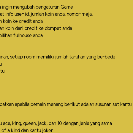
anda ingin mengubah pengaturan Game
hat info user id, jumlah koin anda, nomor meja.
n koin ke credit anda
an koin dari credit ke dompet anda
ilihan fullhouse anda
nan, setiap room memiliki jumlah taruhan yang berbeda
u
rtu
dapatkan apabila pemain menang berikut adalah susunan set kartu 
tu ace, king, queen, jack, dan 10 dengan jenis yang sama
r of a kind dan kartu joker